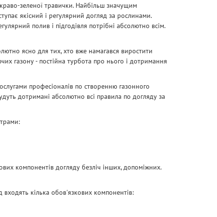
скраво-зеленої травички. Найбільш значущим
ступає якісний і регулярний догляд за рослинами.
егулярний полив і підгодівля потрібні абсолютно всім.
лютно ясно для тих, хто вже намагався виростити
чих газону - постійна турбота про нього і дотримання
 послугами професіоналів по створенню газонного
 будуть дотримані абсолютно всі правила по догляду за
трами:
зових компонентів догляду безліч інших, допоміжних.
 входять кілька обов'язкових компонентів: