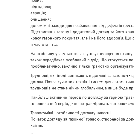
полив;
підгодівля;
аерація;
очищення;
допоміжні заходи для позбавлення від дефектів (реста
Підстригання газону і додатковий догляд за його края
красу газонного покриття, але і на його здоров'я. Що 
її частота і т.д.
На особливу увагу також заслуговує очищення газону і
також передбачає особливий підхід. Що стосується пол
проблематично, важливо тільки грамотно організувати
Труднощі, які іноді виникають в догляді за газоном - 
догляд. Поява сучасних технік і систем для автоматич
труднощів не стане нічим глобальним, а лише буде пр
Найбільш активний період по догляду за гарною травичко
головне в цей період - не потравміровать яскраво-зел
Травосуміші - особливості догляду навесні
Початок догляду за газонної травою, створеної за до
квітня.