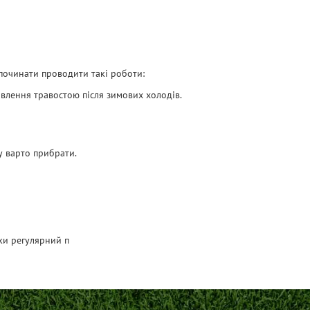
 починати проводити такі роботи:
овлення травостою після зимових холодів.
ву варто прибрати.
ьки регулярний п