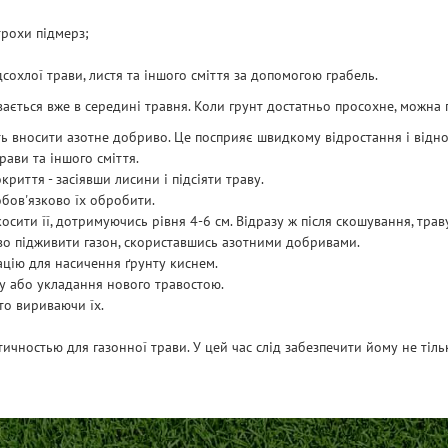
трохи підмерз;
дсохлої трави, листя та іншого сміття за допомогою грабель.
ається вже в середині травня. Коли грунт достатньо просохне, можна
ять вносити азотне добриво. Це посприяє швидкому відростання і відн
рави та іншого сміття.
криття - засіявши лисини і підсіяти траву.
обов'язково їх обробити.
скосити її, дотримуючись рівня 4-6 см. Відразу ж після скошування, тра
во підживити газон, скориставшись азотними добривами.
цію для насичення ґрунту киснем.
у або укладання нового травостою.
то вириваючи їх.
тичностью для газонної трави. У цей час слід забезпечити йому не тіл