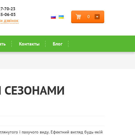
27-70-23
85-06-03
0
и дзвінок
ать
Контакты
Блог
И СЕЗОНАМИ
глянутого і пахучого виду. Ефектний вигляд будь-якій