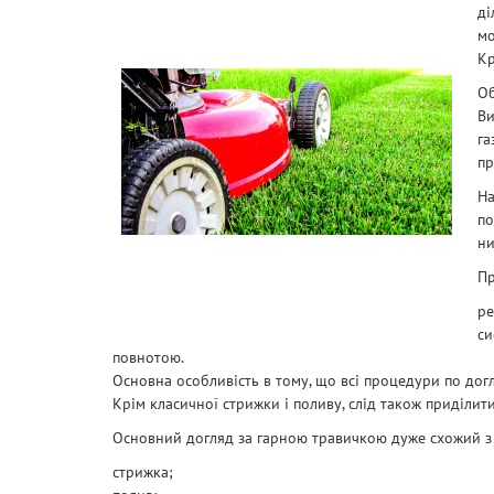
ді
мо
Кр
Об
Ви
га
пр
На
по
ни
Пр
ре
си
повнотою.
Основна особливість в тому, що всі процедури по догл
Крім класичної стрижки і поливу, слід також приділит
Основний догляд за гарною травичкою дуже схожий з д
стрижка;