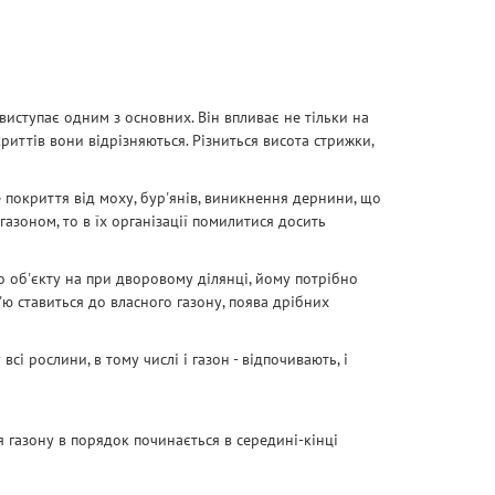
виступає одним з основних. Він впливає не тільки на
риттів вони відрізняються. Різниться висота стрижки,
е покриття від моху, бур'янів, виникнення дернини, що
азоном, то в їх організації помилитися досить
ого об'єкту на при дворовому ділянці, йому потрібно
'ю ставиться до власного газону, поява дрібних
сі рослини, в тому числі і газон - відпочивають, і
 газону в порядок починається в середині-кінці