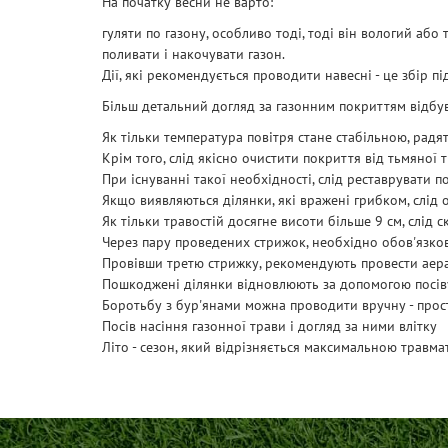
На початку весни не варто:
гуляти по газону, особливо тоді, тоді він вологий або 
поливати і накочувати газон.
Дії, які рекомендується проводити навесні - це збір пі
Більш детальний догляд за газонним покриттям відбув
Як тільки температура повітря стане стабільною, рад
Крім того, слід якісно очистити покриття від тьмяної т
При існуванні такої необхідності, слід реставрувати по
Якщо виявляються ділянки, які вражені грибком, слід 
Як тільки травостій досягне висоти більше 9 см, слід 
Через пару проведених стрижок, необхідно обов'язко
Провівши третю стрижку, рекомендують провести аера
Пошкоджені ділянки відновлюють за допомогою посів
Боротьбу з бур'янами можна проводити вручну - прос
Посів насіння газонної трави і догляд за ними влітку
Літо - сезон, який відрізняється максимальною травма