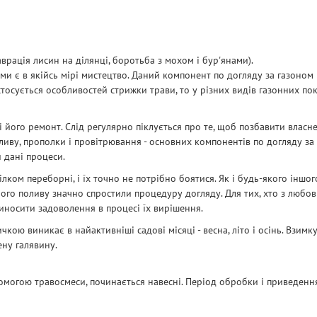
врація лисин на ділянці, боротьба з мохом і бур'янами).
ми є в якійсь мірі мистецтво. Даний компонент по догляду за газоном 
стосується особливостей стрижки трави, то у різних видів газонних пок
 його ремонт. Слід регулярно піклується про те, щоб позбавити власн
иву, прополки і провітрювання - основних компонентів по догляду за г
 дані процеси.
цілком переборні, і їх точно не потрібно боятися. Як і будь-якого інш
ного поливу значно спростили процедуру догляду. Для тих, хто з любов
иносити задоволення в процесі їх вирішення.
ю виникає в найактивніші садові місяці - весна, літо і осінь. Взимку в
ену галявину.
помогою травосмеси, починається навесні. Період обробки і приведення