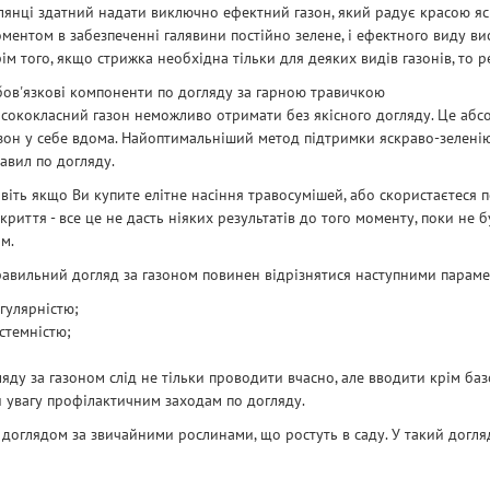
лянці здатний надати виключно ефектний газон, який радує красою я
ментом в забезпеченні галявини постійно зелене, і ефектного виду ви
ім того, якщо стрижка необхідна тільки для деяких видів газонів, то р
ов'язкові компоненти по догляду за гарною травичкою
сококласний газон неможливо отримати без якісного догляду. Це абсо
зон у себе вдома. Найоптимальніший метод підтримки яскраво-зеленію
авил по догляду.
віть якщо Ви купите елітне насіння травосумішей, або скористаєтеся
криття - все це не дасть ніяких результатів до того моменту, поки не
м.
авильний догляд за газоном повинен відрізнятися наступними параме
гулярністю;
стемністю;
яду за газоном слід не тільки проводити вчасно, але вводити крім ба
и увагу профілактичним заходам по догляду.
оглядом за звичайними рослинами, що ростуть в саду. У такий догляд