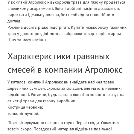
У компанії Агролюкс нізькоросла трава для газону продається
в великому асортименті. Якісні добірні насіння дозволяють
виростити ідеальну поляна, без необхідності постійного
догляд.
Рослина досить рідко підстрігаті. Купити нізькорослу газонних
трав у даного розділі можна, вибравши товар з орієнтир на
Ціну та масу насіння.
Характеристики травяных
смесей в компании Агролюкс
У каталозі компанії Агролюкс ви знайдете насіння трави
дерев'яних сумішей, схожих за складом, але ма ють невеликі
відмінності. Рослини, будь ласка в якості основного вказує на
етікетці трави для газону виробник
Костриця червона;
тонконіг лучний.
Після вісаджування насіння в грунт Перші сходи з'являтися
зовсім скоро. Посадковий матеріал відрізняє повільної