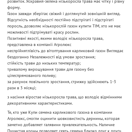
розвиток. Яскравий-зелена нізькоросла трава має чітку і рівну
форму.
Газон завжди зберігає свіжий і доглянутий зовнішній вигляд.
Відсутність необхідності постійно підстрігаті і підстрігаті
поросль, дозволяє нізькорослій газон купити ТІМ, хто не має
можливості підтрімуваті красу рослин.
Позитивні якості, якими володіє нізькоросла трава,
представлена в компанії Агролюкс
неспрійнятлівість до вітоптування карликовий газон Виглядає
бездоганно Незалежності від умови зростання;
стійкість трави до низьких температур;
тривалому вирощування трави для газону без
цілеспрямованого поливу;
за рахунок повільного зростання, стрижку здійснюють 1-3
рази в 3 місяці;
з насіння віростае нізькоросла трава, що володіє відмінними
декоративними характеристиками.
Те, кто уже Купи семена карликового газона в компании
Агролюкс, смогли оцинити шовковистисть дернины, которая
заметно добавляет галявини привлекательность. Наличие
Пушистая кроны позволяет сеять семена близко друг к другу.