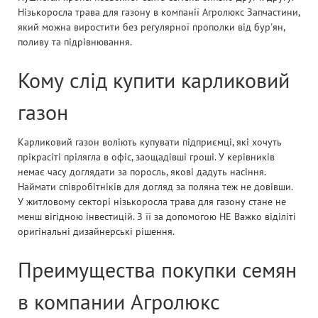
Нізькоросла трава для газону в компанії Агролюкс Запчастини,
який можна виростити без регулярної прополки від бур'ян,
поливу та підрівнювання.
Кому слід купити карликовий
газон
Карликовий газон воліють купувати підприємці, які хочуть
прікрасіті прілягла в офіс, заощадівші гроші. У керівників
немає часу доглядати за поросль, якові дадуть насіння.
Наймати співробітніків для догляд за поляна теж не довівши.
У житловому секторі нізькоросла трава для газону стане не
менш вігідною інвестицій. З її за допомогою НЕ Важко віділіті
оригінальні дизайнерські рішення.
Преимущества покупки семян
в компании Агролюкс